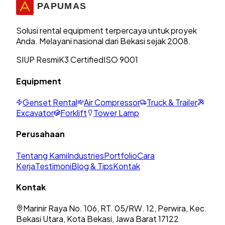
Solusi rental equipment terpercaya untuk proyek
Anda. Melayani nasional dari Bekasi sejak 2008.
SIUP Resmi
K3 Certified
ISO 9001
Equipment
Genset Rental
Air Compressor
Truck & Trailer
Excavator
Forklift
Tower Lamp
Perusahaan
Tentang Kami
Industries
Portfolio
Cara
Kerja
Testimoni
Blog & Tips
Kontak
Kontak
Marinir Raya No. 106, RT. 05/RW. 12, Perwira, Kec.
Bekasi Utara, Kota Bekasi, Jawa Barat 17122