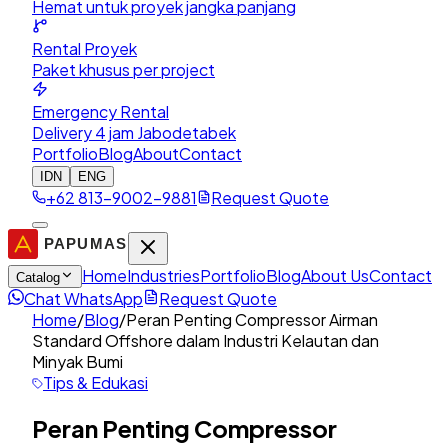
Hemat untuk proyek jangka panjang
Rental Proyek
Paket khusus per project
Emergency Rental
Delivery 4 jam Jabodetabek
Portfolio
Blog
About
Contact
IDN
ENG
+62 813-9002-9881
Request Quote
Home
Industries
Portfolio
Blog
About Us
Contact
Catalog
Chat WhatsApp
Request Quote
Home
/
Blog
/
Peran Penting Compressor Airman
Standard Offshore dalam Industri Kelautan dan
Minyak Bumi
Tips & Edukasi
Peran Penting Compressor