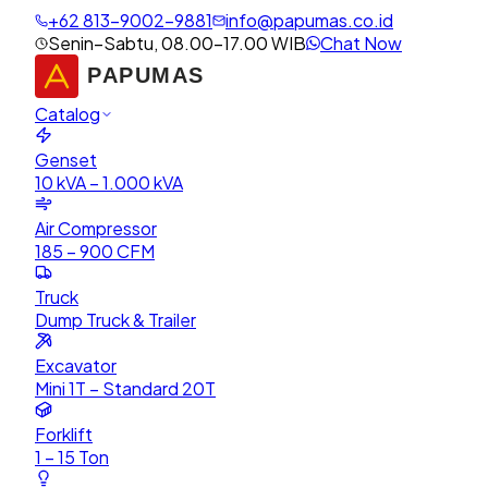
+62 813-9002-9881
info@papumas.co.id
Senin–Sabtu, 08.00–17.00 WIB
Chat Now
Catalog
Genset
10 kVA – 1.000 kVA
Air Compressor
185 – 900 CFM
Truck
Dump Truck & Trailer
Excavator
Mini 1T – Standard 20T
Forklift
1 – 15 Ton