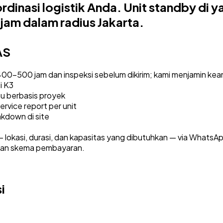
dinasi logistik Anda. Unit standby di 
 jam dalam radius Jakarta.
AS
400–500 jam dan inspeksi sebelum dikirim; kami menjamin kean
i K3
au berbasis proyek
service report per unit
akdown di site
 lokasi, durasi, dan kapasitas yang dibutuhkan — via WhatsA
 dan skema pembayaran.
i