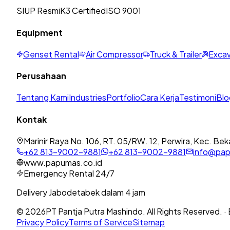
SIUP Resmi
K3 Certified
ISO 9001
Equipment
Genset Rental
Air Compressor
Truck & Trailer
Excav
Perusahaan
Tentang Kami
Industries
Portfolio
Cara Kerja
Testimoni
Blo
Kontak
Marinir Raya No. 106, RT. 05/RW. 12, Perwira, Kec. Bek
+62 813-9002-9881
+62 813-9002-9881
info@pap
www.papumas.co.id
Emergency Rental 24/7
Delivery Jabodetabek dalam 4 jam
©
2026
PT Pantja Putra Mashindo. All Rights Reserved. · 
Privacy Policy
Terms of Service
Sitemap