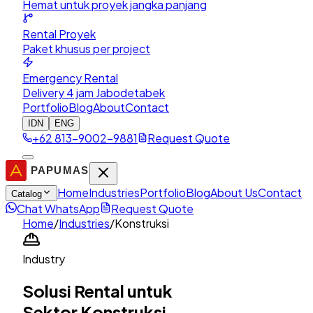
Hemat untuk proyek jangka panjang
Rental Proyek
Paket khusus per project
Emergency Rental
Delivery 4 jam Jabodetabek
Portfolio
Blog
About
Contact
IDN
ENG
+62 813-9002-9881
Request Quote
Home
Industries
Portfolio
Blog
About Us
Contact
Catalog
Chat WhatsApp
Request Quote
Home
/
Industries
/
Konstruksi
Industry
Solusi Rental untuk
Sektor
Konstruksi