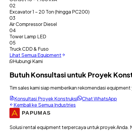
02
Excavator 1 – 20 Ton (hingga PC200)
03
Air Compressor Diesel
04
Tower Lamp LED
05
Truck CDD & Fuso
Lihat Semua Equipment
Hubungi Kami
Butuh Konsultasi untuk Proyek
Konst
Tim sales kami siap memberikan rekomendasi equipment 
Konsultasi Proyek Konstruksi
Chat WhatsApp
Kembali ke Semua Industries
Solusi rental equipment terpercaya untuk proyek Anda. M