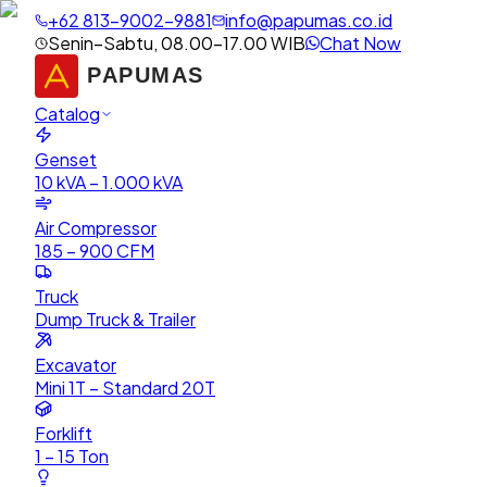
+62 813-9002-9881
info@papumas.co.id
Senin–Sabtu, 08.00–17.00 WIB
Chat Now
Catalog
Genset
10 kVA – 1.000 kVA
Air Compressor
185 – 900 CFM
Truck
Dump Truck & Trailer
Excavator
Mini 1T – Standard 20T
Forklift
1 – 15 Ton