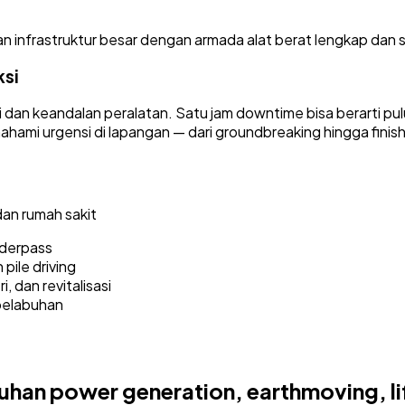
n infrastruktur besar dengan armada alat berat lengkap dan s
ksi
dan keandalan peralatan. Satu jam downtime bisa berarti pu
hami urgensi di lapangan — dari groundbreaking hingga finish
an rumah sakit
underpass
 pile driving
, dan revitalisasi
pelabuhan
 power generation, earthmoving, lift