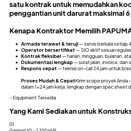
satu kontrak untuk memudahkan koor
penggantian unit darurat maksimal 6
Kenapa Kontraktor Memilih PAPUM
Armada terawat & teruji
— servis berkala setiap 
Operator bersertifikat
— SIO aktif sesuai regulas
Kontrak fleksibel
— harian, mingguan, bulanan, at
Dokumentasi lengkap
— surat jalan, invoice, dan 
Respons cepat
— teknisi on-call 24 jam untuk bre
Proses Mudah & Cepat
Kirim scope proyek Anda —
dalam 1×24 jam kerja, lengkap dengan spec sheet
Equipment Tersedia
Yang Kami Sediakan untuk
Konstruks
01
Genset 10 – 1.100 kVA