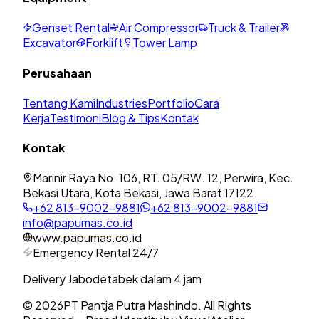
Genset Rental
Air Compressor
Truck & Trailer
Excavator
Forklift
Tower Lamp
Perusahaan
Tentang Kami
Industries
Portfolio
Cara
Kerja
Testimoni
Blog & Tips
Kontak
Kontak
Marinir Raya No. 106, RT. 05/RW. 12, Perwira, Kec.
Bekasi Utara, Kota Bekasi, Jawa Barat 17122
+62 813-9002-9881
+62 813-9002-9881
info@papumas.co.id
www.papumas.co.id
Emergency Rental 24/7
Delivery Jabodetabek dalam 4 jam
©
2026
PT Pantja Putra Mashindo. All Rights