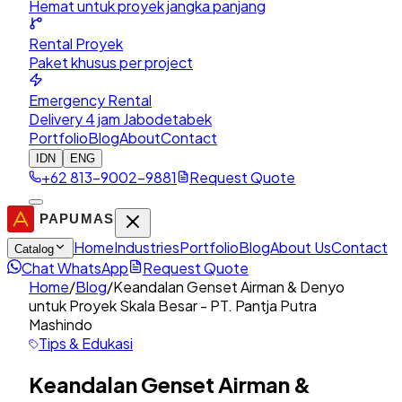
Hemat untuk proyek jangka panjang
Rental Proyek
Paket khusus per project
Emergency Rental
Delivery 4 jam Jabodetabek
Portfolio
Blog
About
Contact
IDN
ENG
+62 813-9002-9881
Request Quote
Home
Industries
Portfolio
Blog
About Us
Contact
Catalog
Chat WhatsApp
Request Quote
Home
/
Blog
/
Keandalan Genset Airman & Denyo
untuk Proyek Skala Besar - PT. Pantja Putra
Mashindo
Tips & Edukasi
Keandalan Genset Airman &