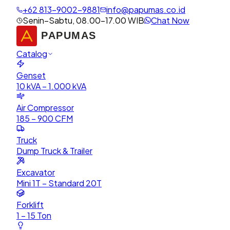
+62 813-9002-9881
info@papumas.co.id
Senin–Sabtu, 08.00–17.00 WIB
Chat Now
Catalog
Genset
10 kVA – 1.000 kVA
Air Compressor
185 – 900 CFM
Truck
Dump Truck & Trailer
Excavator
Mini 1T – Standard 20T
Forklift
1 – 15 Ton