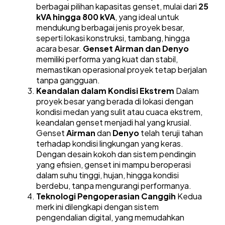
berbagai pilihan kapasitas genset, mulai dari
25
kVA hingga 800 kVA
, yang ideal untuk
mendukung berbagai jenis proyek besar,
seperti lokasi konstruksi, tambang, hingga
acara besar.
Genset Airman dan Denyo
memiliki performa yang kuat dan stabil,
memastikan operasional proyek tetap berjalan
tanpa gangguan.
Keandalan dalam Kondisi Ekstrem
Dalam
proyek besar yang berada di lokasi dengan
kondisi medan yang sulit atau cuaca ekstrem,
keandalan genset menjadi hal yang krusial.
Genset
Airman
dan
Denyo
telah teruji tahan
terhadap kondisi lingkungan yang keras.
Dengan desain kokoh dan sistem pendingin
yang efisien, genset ini mampu beroperasi
dalam suhu tinggi, hujan, hingga kondisi
berdebu, tanpa mengurangi performanya.
Teknologi Pengoperasian Canggih
Kedua
merk ini dilengkapi dengan sistem
pengendalian digital, yang memudahkan