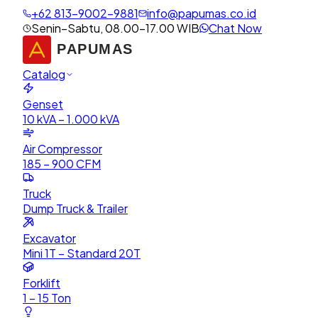
+62 813-9002-9881
info@papumas.co.id
Senin–Sabtu, 08.00–17.00 WIB
Chat Now
Catalog
Genset
10 kVA – 1.000 kVA
Air Compressor
185 – 900 CFM
Truck
Dump Truck & Trailer
Excavator
Mini 1T – Standard 20T
Forklift
1 – 15 Ton