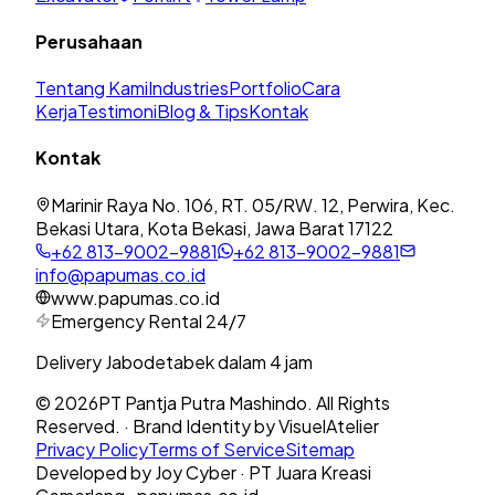
Perusahaan
Tentang Kami
Industries
Portfolio
Cara
Kerja
Testimoni
Blog & Tips
Kontak
Kontak
Marinir Raya No. 106, RT. 05/RW. 12, Perwira, Kec.
Bekasi Utara, Kota Bekasi, Jawa Barat 17122
+62 813-9002-9881
+62 813-9002-9881
info@papumas.co.id
www.papumas.co.id
Emergency Rental 24/7
Delivery Jabodetabek dalam 4 jam
©
2026
PT Pantja Putra Mashindo. All Rights
Reserved. · Brand Identity by VisuelAtelier
Privacy Policy
Terms of Service
Sitemap
Developed by Joy Cyber · PT Juara Kreasi