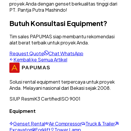
proyek Anda dengan genset berkualitas tinggi dari
PT. Pantja Putra Mashindo!
Butuh Konsultasi Equipment?
Tim sales PAPUMAS siap membantu rekomendasi
alat berat terbaik untuk proyek Anda.
Request Quote
Chat WhatsApp
Kembali ke Semua Artikel
Solusi rental equipment terpercaya untuk proyek
Anda. Melayani nasional dari Bekasi sejak 2008.
SIUP Resmi
K3 Certified
ISO 9001
Equipment
Genset Rental
Air Compressor
Truck & Trailer
Excavator
Forklift
Tower Lamp