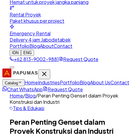
Hemat untuk proyek jangka panjang
Rental Proyek
Paket khusus per project
Emergency Rental
Delivery 4 jam Jabodetabek
Portfolio
Blog
About
Contact
IDN
ENG
+62 813-9002-9881
Request Quote
Home
Industries
Portfolio
Blog
About Us
Contact
Catalog
Chat WhatsApp
Request Quote
Home
/
Blog
/
Peran Penting Genset dalam Proyek
Konstruksi dan Industri
Tips & Edukasi
Peran Penting Genset dalam
Proyek Konstruksi dan Industri