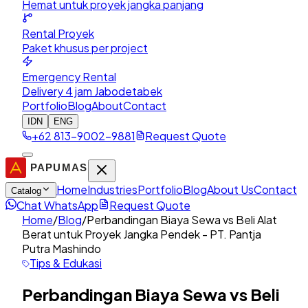
Hemat untuk proyek jangka panjang
Rental Proyek
Paket khusus per project
Emergency Rental
Delivery 4 jam Jabodetabek
Portfolio
Blog
About
Contact
IDN
ENG
+62 813-9002-9881
Request Quote
Home
Industries
Portfolio
Blog
About Us
Contact
Catalog
Chat WhatsApp
Request Quote
Home
/
Blog
/
Perbandingan Biaya Sewa vs Beli Alat
Berat untuk Proyek Jangka Pendek - PT. Pantja
Putra Mashindo
Tips & Edukasi
Perbandingan Biaya Sewa vs Beli