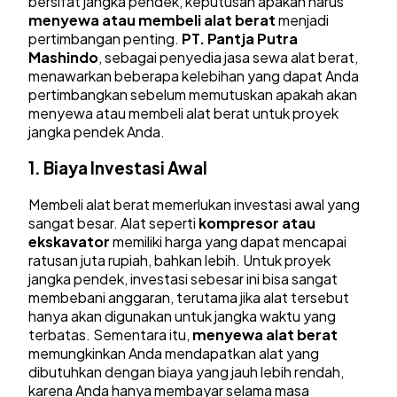
bersifat jangka pendek, keputusan apakah harus
menyewa atau membeli alat berat
menjadi
pertimbangan penting.
PT. Pantja Putra
Mashindo
, sebagai penyedia jasa sewa alat berat,
menawarkan beberapa kelebihan yang dapat Anda
pertimbangkan sebelum memutuskan apakah akan
menyewa atau membeli alat berat untuk proyek
jangka pendek Anda.
1.
Biaya Investasi Awal
Membeli alat berat memerlukan investasi awal yang
sangat besar. Alat seperti
kompresor atau
ekskavator
memiliki harga yang dapat mencapai
ratusan juta rupiah, bahkan lebih. Untuk proyek
jangka pendek, investasi sebesar ini bisa sangat
membebani anggaran, terutama jika alat tersebut
hanya akan digunakan untuk jangka waktu yang
terbatas. Sementara itu,
menyewa alat berat
memungkinkan Anda mendapatkan alat yang
dibutuhkan dengan biaya yang jauh lebih rendah,
karena Anda hanya membayar selama masa