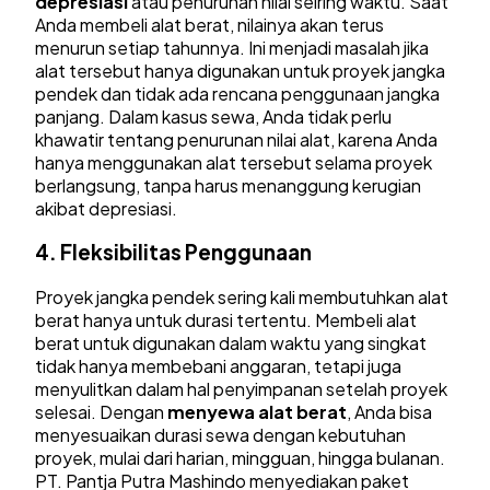
depresiasi
atau penurunan nilai seiring waktu. Saat
Anda membeli alat berat, nilainya akan terus
menurun setiap tahunnya. Ini menjadi masalah jika
alat tersebut hanya digunakan untuk proyek jangka
pendek dan tidak ada rencana penggunaan jangka
panjang. Dalam kasus sewa, Anda tidak perlu
khawatir tentang penurunan nilai alat, karena Anda
hanya menggunakan alat tersebut selama proyek
berlangsung, tanpa harus menanggung kerugian
akibat depresiasi.
4.
Fleksibilitas Penggunaan
Proyek jangka pendek sering kali membutuhkan alat
berat hanya untuk durasi tertentu. Membeli alat
berat untuk digunakan dalam waktu yang singkat
tidak hanya membebani anggaran, tetapi juga
menyulitkan dalam hal penyimpanan setelah proyek
selesai. Dengan
menyewa alat berat
, Anda bisa
menyesuaikan durasi sewa dengan kebutuhan
proyek, mulai dari harian, mingguan, hingga bulanan.
PT. Pantja Putra Mashindo menyediakan paket