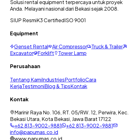
Solusi rental equipment terpercaya untuk proyek
Anda. Melayani nasional dari Bekasi sejak 2008.
SIUP Resmi
K3 Certified
ISO 9001
Equipment
Genset Rental
Air Compressor
Truck & Trailer
Excavator
Forklift
Tower Lamp
Perusahaan
Tentang Kami
Industries
Portfolio
Cara
Kerja
Testimoni
Blog & Tips
Kontak
Kontak
Marinir Raya No. 106, RT. 05/RW. 12, Perwira, Kec.
Bekasi Utara, Kota Bekasi, Jawa Barat 17122
+62 813-9002-9881
+62 813-9002-9881
info@papumas.co.id
www.papumas.co.id