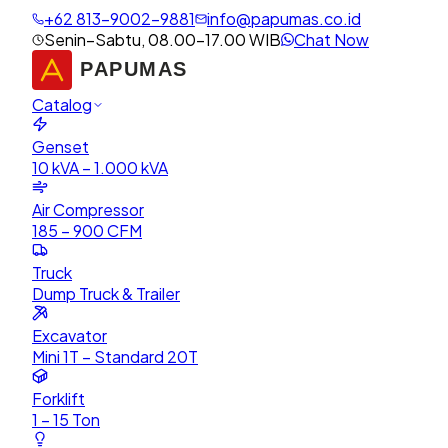
+62 813-9002-9881
info@papumas.co.id
Senin–Sabtu, 08.00–17.00 WIB
Chat Now
Catalog
Genset
10 kVA – 1.000 kVA
Air Compressor
185 – 900 CFM
Truck
Dump Truck & Trailer
Excavator
Mini 1T – Standard 20T
Forklift
1 – 15 Ton