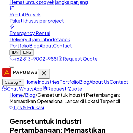
Hemat untuk proyek jangka panjang
Rental Proyek
Paket khusus per project
Emergency Rental
Delivery 4 jam Jabodetabek
Portfolio
Blog
About
Contact
IDN
ENG
+62 813-9002-9881
Request Quote
Home
Industries
Portfolio
Blog
About Us
Contact
Catalog
Chat WhatsApp
Request Quote
Home
/
Blog
/
Genset untuk Industri Pertambangan:
Memastikan Operasional Lancar di Lokasi Terpencil
Tips & Edukasi
Genset untuk Industri
Pertambangan: Memastikan