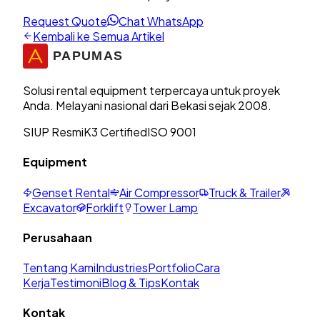
Request Quote
Chat WhatsApp
Kembali ke Semua Artikel
Solusi rental equipment terpercaya untuk proyek
Anda. Melayani nasional dari Bekasi sejak 2008.
SIUP Resmi
K3 Certified
ISO 9001
Equipment
Genset Rental
Air Compressor
Truck & Trailer
Excavator
Forklift
Tower Lamp
Perusahaan
Tentang Kami
Industries
Portfolio
Cara
Kerja
Testimoni
Blog & Tips
Kontak
Kontak