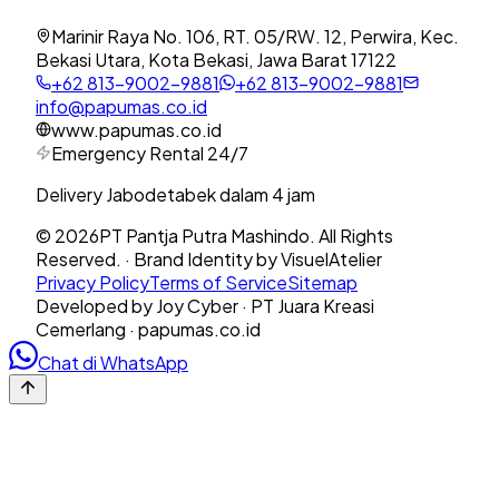
Marinir Raya No. 106, RT. 05/RW. 12, Perwira, Kec.
Bekasi Utara, Kota Bekasi, Jawa Barat 17122
+62 813-9002-9881
+62 813-9002-9881
info@papumas.co.id
www.papumas.co.id
Emergency Rental 24/7
Delivery Jabodetabek dalam 4 jam
©
2026
PT Pantja Putra Mashindo. All Rights
Reserved. · Brand Identity by VisuelAtelier
Privacy Policy
Terms of Service
Sitemap
Developed by Joy Cyber · PT Juara Kreasi
Cemerlang · papumas.co.id
Chat di WhatsApp