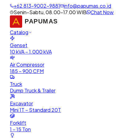
+62 813-9002-9881
info@papumas.co.id
Senin–Sabtu, 08.00–17.00 WIB
Chat Now
Catalog
Genset
10 kVA – 1.000 kVA
Air Compressor
185 – 900 CFM
Truck
Dump Truck & Trailer
Excavator
Mini 1T – Standard 20T
Forklift
1 – 15 Ton