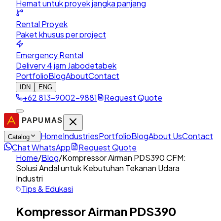
Hemat untuk proyek jangka panjang
Rental Proyek
Paket khusus per project
Emergency Rental
Delivery 4 jam Jabodetabek
Portfolio
Blog
About
Contact
IDN
ENG
+62 813-9002-9881
Request Quote
Home
Industries
Portfolio
Blog
About Us
Contact
Catalog
Chat WhatsApp
Request Quote
Home
/
Blog
/
Kompressor Airman PDS390 CFM:
Solusi Andal untuk Kebutuhan Tekanan Udara
Industri
Tips & Edukasi
Kompressor Airman PDS390