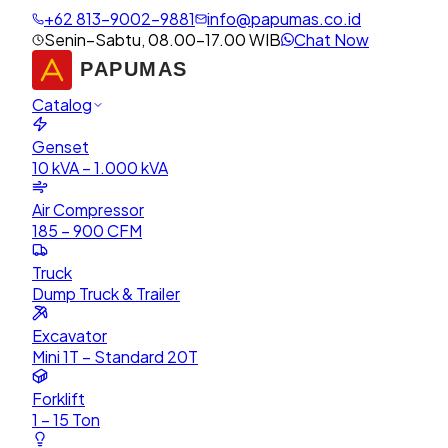
+62 813-9002-9881
info@papumas.co.id
Senin–Sabtu, 08.00–17.00 WIB
Chat Now
Catalog
Genset
10 kVA – 1.000 kVA
Air Compressor
185 – 900 CFM
Truck
Dump Truck & Trailer
Excavator
Mini 1T – Standard 20T
Forklift
1 – 15 Ton