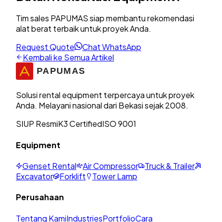
Tim sales PAPUMAS siap membantu rekomendasi
alat berat terbaik untuk proyek Anda.
Request Quote
Chat WhatsApp
Kembali ke Semua Artikel
Solusi rental equipment terpercaya untuk proyek
Anda. Melayani nasional dari Bekasi sejak 2008.
SIUP Resmi
K3 Certified
ISO 9001
Equipment
Genset Rental
Air Compressor
Truck & Trailer
Excavator
Forklift
Tower Lamp
Perusahaan
Tentang Kami
Industries
Portfolio
Cara