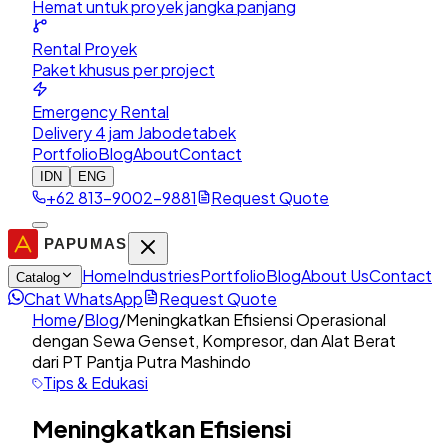
Hemat untuk proyek jangka panjang
Rental Proyek
Paket khusus per project
Emergency Rental
Delivery 4 jam Jabodetabek
Portfolio
Blog
About
Contact
IDN
ENG
+62 813-9002-9881
Request Quote
Home
Industries
Portfolio
Blog
About Us
Contact
Catalog
Chat WhatsApp
Request Quote
Home
/
Blog
/
Meningkatkan Efisiensi Operasional
dengan Sewa Genset, Kompresor, dan Alat Berat
dari PT Pantja Putra Mashindo
Tips & Edukasi
Meningkatkan Efisiensi