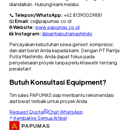
diandalkan. Hubungi kami melalui:
📞
Telepon/WhatsApp:
+62 81390029881
📧
Email:
cs@papumas.co.id
🌐
Website:
www.papumas.co.id
📸
Instagram:
@pantjaputramashindo
Percayakan kebutuhan sewa genset, kompresor,
dan alat berat Anda kepada kami. Dengan PT Pantja
Putra Mashindo, Anda dapat fokus pada
penyelesaian proyek tanpa perlu khawatir tentang
peralatan!
Butuh Konsultasi Equipment?
Tim sales PAPUMAS siap membantu rekomendasi
alat berat terbaik untuk proyek Anda.
Request Quote
Chat WhatsApp
Kembali ke Semua Artikel