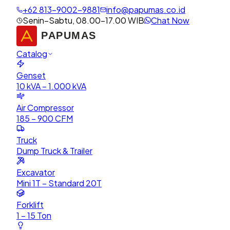
+62 813-9002-9881
info@papumas.co.id
Senin–Sabtu, 08.00–17.00 WIB
Chat Now
Catalog
Genset
10 kVA – 1.000 kVA
Air Compressor
185 – 900 CFM
Truck
Dump Truck & Trailer
Excavator
Mini 1T – Standard 20T
Forklift
1 – 15 Ton