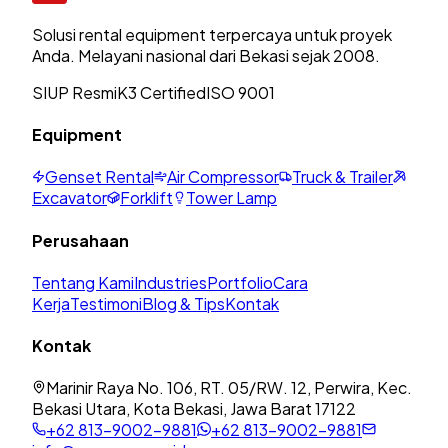
Solusi rental equipment terpercaya untuk proyek
Anda. Melayani nasional dari Bekasi sejak 2008.
SIUP Resmi
K3 Certified
ISO 9001
Equipment
Genset Rental
Air Compressor
Truck & Trailer
Excavator
Forklift
Tower Lamp
Perusahaan
Tentang Kami
Industries
Portfolio
Cara
Kerja
Testimoni
Blog & Tips
Kontak
Kontak
Marinir Raya No. 106, RT. 05/RW. 12, Perwira, Kec.
Bekasi Utara, Kota Bekasi, Jawa Barat 17122
+62 813-9002-9881
+62 813-9002-9881