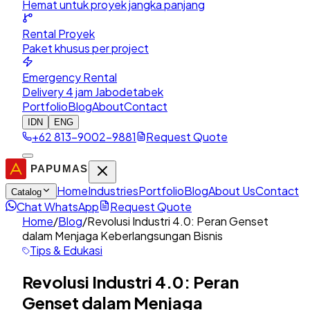
Hemat untuk proyek jangka panjang
Rental Proyek
Paket khusus per project
Emergency Rental
Delivery 4 jam Jabodetabek
Portfolio
Blog
About
Contact
IDN
ENG
+62 813-9002-9881
Request Quote
Home
Industries
Portfolio
Blog
About Us
Contact
Catalog
Chat WhatsApp
Request Quote
Home
/
Blog
/
Revolusi Industri 4.0: Peran Genset
dalam Menjaga Keberlangsungan Bisnis
Tips & Edukasi
Revolusi Industri 4.0: Peran
Genset dalam Menjaga