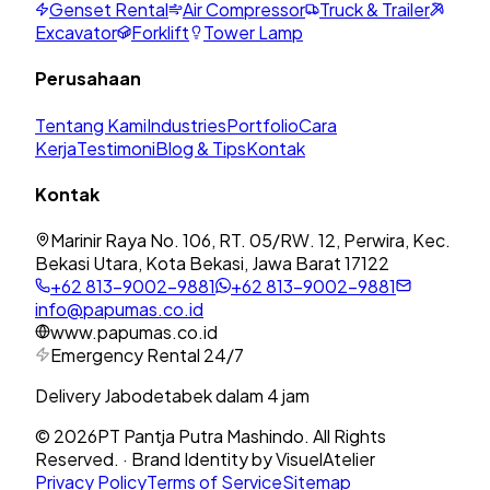
Genset Rental
Air Compressor
Truck & Trailer
Excavator
Forklift
Tower Lamp
Perusahaan
Tentang Kami
Industries
Portfolio
Cara
Kerja
Testimoni
Blog & Tips
Kontak
Kontak
Marinir Raya No. 106, RT. 05/RW. 12, Perwira, Kec.
Bekasi Utara, Kota Bekasi, Jawa Barat 17122
+62 813-9002-9881
+62 813-9002-9881
info@papumas.co.id
www.papumas.co.id
Emergency Rental 24/7
Delivery Jabodetabek dalam 4 jam
©
2026
PT Pantja Putra Mashindo. All Rights
Reserved. · Brand Identity by VisuelAtelier
Privacy Policy
Terms of Service
Sitemap