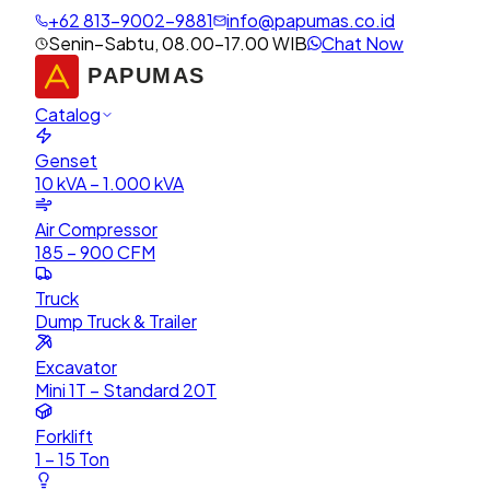
+62 813-9002-9881
info@papumas.co.id
Senin–Sabtu, 08.00–17.00 WIB
Chat Now
Catalog
Genset
10 kVA – 1.000 kVA
Air Compressor
185 – 900 CFM
Truck
Dump Truck & Trailer
Excavator
Mini 1T – Standard 20T
Forklift
1 – 15 Ton