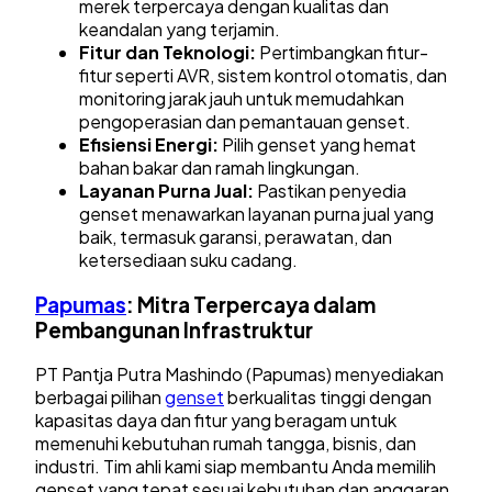
merek terpercaya dengan kualitas dan
keandalan yang terjamin.
Fitur dan Teknologi:
Pertimbangkan fitur-
fitur seperti AVR, sistem kontrol otomatis, dan
monitoring jarak jauh untuk memudahkan
pengoperasian dan pemantauan genset.
Efisiensi Energi:
Pilih genset yang hemat
bahan bakar dan ramah lingkungan.
Layanan Purna Jual:
Pastikan penyedia
genset menawarkan layanan purna jual yang
baik, termasuk garansi, perawatan, dan
ketersediaan suku cadang.
Papumas
: Mitra Terpercaya dalam
Pembangunan Infrastruktur
PT Pantja Putra Mashindo (Papumas) menyediakan
berbagai pilihan
genset
berkualitas tinggi dengan
kapasitas daya dan fitur yang beragam untuk
memenuhi kebutuhan rumah tangga, bisnis, dan
industri. Tim ahli kami siap membantu Anda memilih
genset yang tepat sesuai kebutuhan dan anggaran